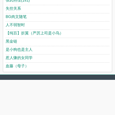
张武特佳(1v2)
失控关系
BG肉文随笔
人不弱智时
【纯百】折翼（严厉上司是小鸟）
黑金链
是小狗也是主人
惹人慊的女同学
血藤（母子）