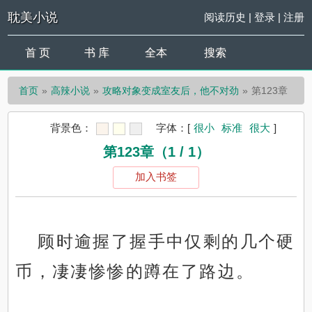
耽美小说
阅读历史
|
登录
|
注册
首 页
书 库
全本
搜索
首页
高辣小说
攻略对象变成室友后，他不对劲
第123章
背景色：
字体：
[
很小
标准
很大
]
第123章（1 / 1）
加入书签
顾时逾握了握手中仅剩的几个硬
币，凄凄惨惨的蹲在了路边。