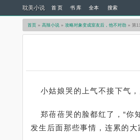
耽美小说
首 页
书 库
全本
搜索
首页
高辣小说
攻略对象变成室友后，他不对劲
第1
小姑娘哭的上气不接下气，
郑蓓蓓哭的脸都红了，“你
发生后面那些事情，连累的大