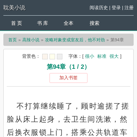
耽美小说
阅读历史
|
登录
|
注册
首 页
书 库
全本
搜索
首页
高辣小说
攻略对象变成室友后，他不对劲
第94章
背景色：
字体：
[
很小
标准
很大
]
第94章（1 / 2）
加入书签
不打算继续睡了，顾时逾搓了搓
脸从床上起身，去卫生间洗漱，然
后换衣服锁上门，搭乘公共轨道车