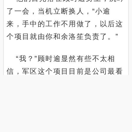
了一会，当机立断换人，“小逾
来，手中的工作不用做了，以后这
个项目就由你和余洛笙负责了。”
“我？”顾时逾显然有些不太相
信，军区这个项目目前是公司最看
.
.
重的，光是竞标上就下了不小的功
夫，一般来说，他这种才刚进公司
大半年的新人，是没有机会接触这
个项目的。